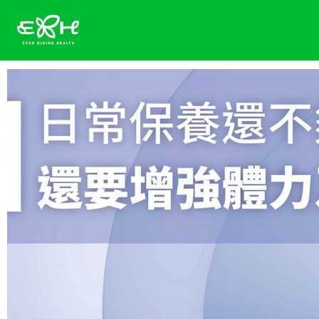
跳
至
主
要
內
容