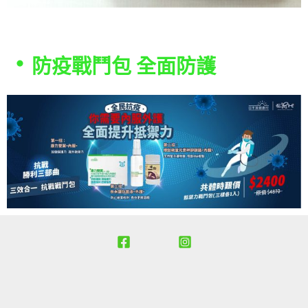
・
防疫戰鬥包 全面防護