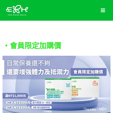
跳
至
主
要
內
容
・會員限定加購價