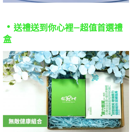
・
送禮送到你心裡—超值首選禮
盒