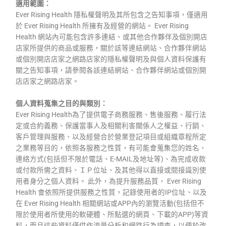
適用範圍：
Ever Rising Health 隱私權聲明及其所包含之告知事項，僅適用
於 Ever Rising Health 所擁有及經營的網站。 Ever Rising
Health 網站內可能包含許多連結、或其他合作夥伴及個別開店
店家所提供的商品或服務，關於該等連結網站、合作夥伴網站
或個別開店店家之網路店家的隱私權聲明及與個人資料保護有
關之告知事項，請參閱各該連結網站、合作夥伴網站或個別開
店店家之網路店家。
個人資料蒐集之目的與類別：
Ever Rising Health為了提供電子商務服務、售後服務、履行法
定或合約義務、保護當事人及相關利害關係人之權益、行銷、
客戶管理與服務、以及經營合於營業登記項目或組織章程所定
之業務等目的，依照各服務之性質，有可能會蒐集您的姓名、
連絡方式(包括但不限於電話、E-MAIL及地址等)、為完成收款
或付款所需之資料、ＩＰ位址、及其他得以直接或間接識別使
用者身分之個人資料。 此外，為提升服務品質， Ever Rising
Health 會依照所提供服務之性質，記錄使用者的IP位址、以及
在 Ever Rising Health 相關網站或APP內的瀏覽活動(包括但不
限於使用者所使用的軟硬體、所點選的網頁、下載的APP)等資
料，而且這些資料僅供作流量分析和網路行為調查，以便於改