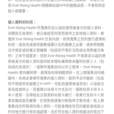
善 Ever Rising Health 相關網站或APP的服務品質，不會和特定
個人相連繫。
個人資料的利用：
Ever Rising Health 所蒐集的足以識別使用者身分的個人資料、
消費與交易資料，或日後經您同意而提供之其他個人資料，都
僅供 Ever Rising Health 於其內部、依照蒐集之目的進行處理和
利用、或為完成提供服務或履行合約義務之必要、或依照相關
法令規定或有權主管機關（包括但不限於法院或台灣票據交換
所）之命令或要求，否則 Ever Rising Health 不會將足以識別使
用者身分的個人資料提供給本隱私權條款未臚列的第三人（包
括境內及境外）、或移作蒐集目的以外之使用。 Ever Rising
Health 會持續保管、處理及利用相關資料。在上開蒐集目的範
圍內，本商店會將所蒐集的個人資料，提供予合作廠商（包括
但不限提供本服務之91APP、宅配貨運業者或其他）以協助交
易完成或終止。若選擇以信用卡方式支付，僅限信用卡持卡人
本人使用，且得就此交易資料向發卡銀行、收單行及持卡人照
會並確認是否屬實，於核對無誤後付款程序才算完成。依上開
蒐集目的所取得的個人資料，可能會傳送至您的國家或地區以
外的地方進行保存或處理，且於符合個人資料保護法的情況下