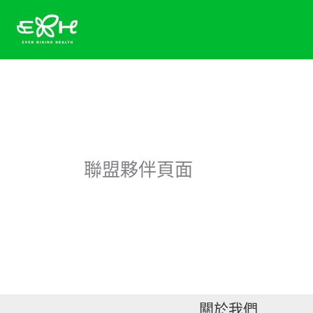
跳
至
主
要
內
容
聯盟夥伴頁面
關於我們