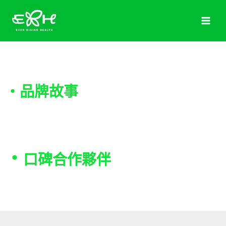
跳
至
主
要
內
容
・品牌故事
・
口碑合作夥伴