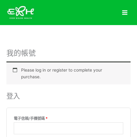
跳
必
至
填
主
要
內
容
我的帳號
Please log in or register to complete your
purchase.
登入
電子信箱/手機號碼
*