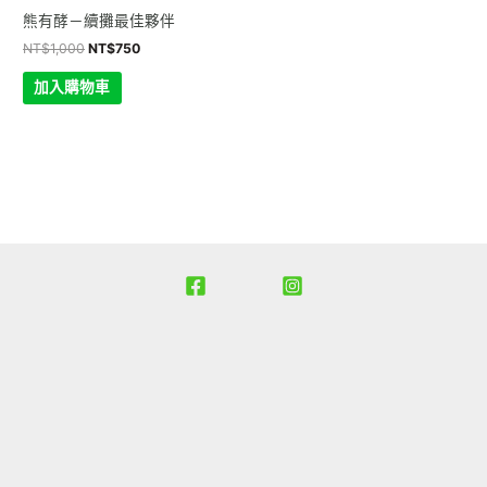
熊有酵－續攤最佳夥伴
NT$
1,000
NT$
750
加入購物車