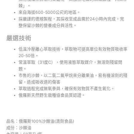
棘」。
來自海拔600-5000公尺的地區。
採嚴謹的德規製程，其採收至成品需於24小時內完成，完
整保留沙棘的營養成分與活性。
嚴選技術
低溫冷壓離心萃取技術，萃取物可提高單位有效物質吸收率
20-50倍。
常溫萃取（31度C），使用液態萃取媒介，無溶劑殘留問
題。
市售的沙棘，以二氯二氟甲烷來分離果油，易有機溶劑的殘
留，造成吸收道的傷害
萃取過程完成無氧參與，確保有效物質不產生氧化。
俄羅斯天然野生栽種協會品質認證。
品名：俄羅斯100%沙棘油(滴劑食品)
成份：沙棘油