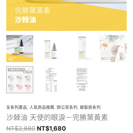
數
量
全系列產品
,
人氣商品推薦
,
辦公室系列
,
銀髮族系列
沙棘油 天使的眼淚－完勝葉黃素
NT$
2,880
NT$
1,680