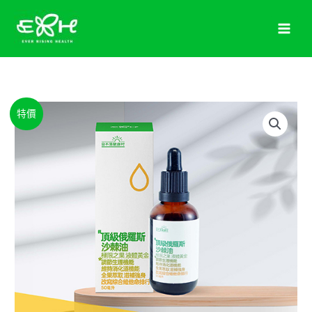
跳
至
主
要
內
容
原
目
沙
特價
始
前
棘
價
價
油
格：
格：
天
NT$2,880。
NT$1,680。
使
的
眼
淚
－
完
勝
葉
黃
素