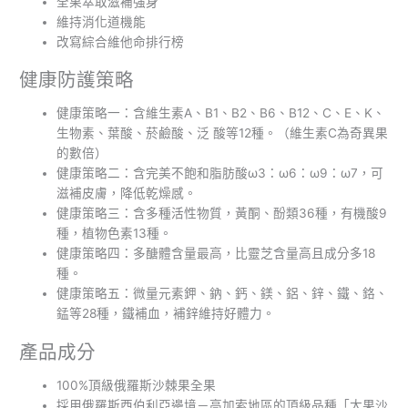
全果萃取滋補強身
維持消化道機能
改寫綜合維他命排行榜
健康防護策略
健康策略一：含維生素A、B1、B2、B6、B12、C、E、K、
生物素、葉酸、菸鹼酸、泛 酸等12種。（維生素C為奇異果
的數倍）
健康策略二：含完美不飽和脂肪酸ω3：ω6：ω9：ω7，可
滋補皮膚，降低乾燥感。
健康策略三：含多種活性物質，黃酮、酚類36種，有機酸9
種，植物色素13種。
健康策略四：多醣體含量最高，比靈芝含量高且成分多18
種。
健康策略五：微量元素鉀、鈉、鈣、鎂、鋁、鋅、鐵、鉻、
錳等28種，鐵補血，補鋅維持好體力。
產品成分
100%頂級俄羅斯沙棘果全果
採用俄羅斯西伯利亞邊境－高加索地區的頂級品種「大果沙