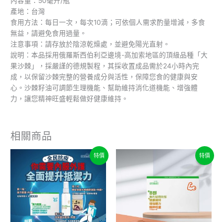
內容量：50毫升/瓶
產地：台灣
食用方法：每日一次，每次10滴；可依個人需求酌量增減，多食
無益，請避免食用過量。
注意事項：請存放於陰涼乾燥處，並避免陽光直射。
說明：本品採用俄羅斯西伯利亞邊境-高加索地區的頂級品種「大
果沙棘」，採嚴謹的德規製程，其採收置成品需於24小時內完
成，以保留沙棘完整的營養成分與活性，保障您食的健康與安
心。沙棘籽油可調節生理機能、幫助維持消化道機能、增強體
力，讓您精神旺盛輕鬆做好健康維持。
相關商品
價
原
目
此
特價
特價
格
始
前
產
範
價
價
品
圍：
格：
格：
NT$390
NT$1,580。
NT$1,280。
有
到
多
NT$2,800
種
款