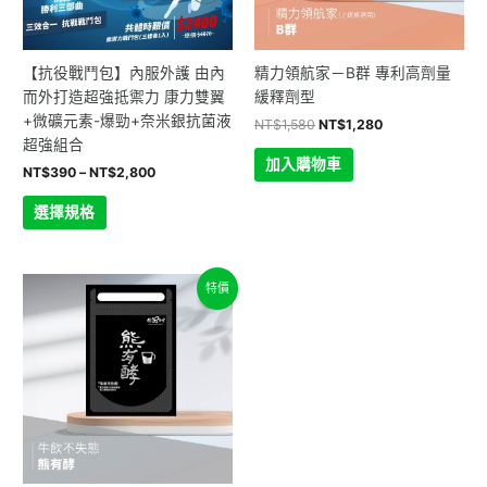
式。
可
在
【抗役戰鬥包】內服外護 由內
精力領航家－B群 專利高劑量
產
而外打造超強抵禦力 康力雙翼
緩釋劑型
品
+微礦元素-爆勁+奈米銀抗菌液
NT$
1,580
NT$
1,280
頁
超強組合
面
加入購物車
NT$
390
–
NT$
2,800
選
擇
選擇規格
選
項
原
目
特價
始
前
價
價
格：
格：
NT$1,000。
NT$750。