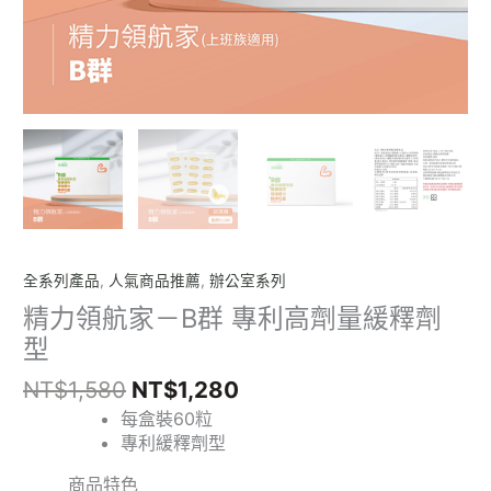
釋
劑
型
數
量
全系列產品
,
人氣商品推薦
,
辦公室系列
精力領航家－B群 專利高劑量緩釋劑
型
NT$
1,580
NT$
1,280
每盒裝60粒
專利緩釋劑型
商品特色