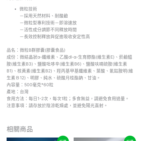
微粒技術
－採用天然材料、耐酸鹼
－微粒型專利技術－即溶速放
－活性成分調節不同釋放時間
－長效控制釋放與促進吸收安定性高
品名：微粒B群膠囊(膠囊食品)
成份：微結晶狀α-纖維素、乙酸dl-α-生育醇酯(維生素E)、菸鹼醯
胺(維生素B3)、鹽酸吡哆辛(維生素B6)、鹽酸呋喃硫胺(維生素
B1)、核黃素(維生素B2)、羥丙基甲基纖維素、葉酸、氰鈷胺明(維
生素Ｂ12)、明膠、純水、硫酸月桂酯鈉、甘油。
內容量：500毫克*60粒
產地：台灣
食用方法：每日1-2次，每次1粒；多食無益，請避免食用過量。
注意事項：請存放於陰涼乾燥處，並避免陽光直射。
相關商品
價
原
目
此