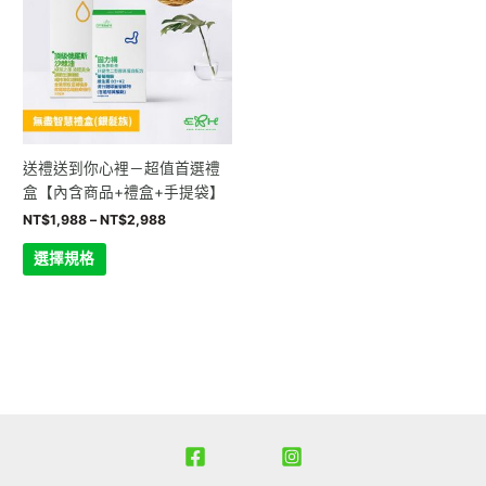
NT$1,988
有
到
多
NT$2,988
種
款
式。
可
在
送禮送到你心裡－超值首選禮
產
盒【內含商品+禮盒+手提袋】
品
NT$
1,988
–
NT$
2,988
頁
面
選擇規格
選
擇
選
項