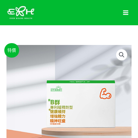
跳
至
主
要
內
容
原
目
精
特價
始
前
力
價
價
領
格：
格：
航
NT$1,580。
NT$1,280。
家
－
B
群
專
利
高
劑
量
緩