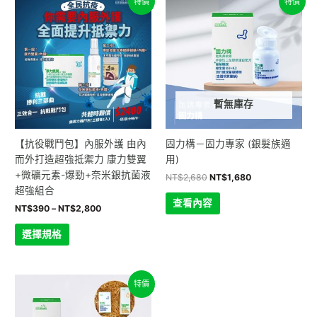
特價
特價
格
始
前
產
範
價
價
品
圍：
格：
格：
NT$390
NT$2,680。
NT$1,680。
有
到
多
NT$2,800
種
款
暫無庫存
式。
可
在
【抗役戰鬥包】內服外護 由內
固力構－固力專家 (銀髮族適
產
而外打造超強抵禦力 康力雙翼
用)
品
+微礦元素-爆勁+奈米銀抗菌液
NT$
2,680
NT$
1,680
頁
超強組合
面
查看內容
NT$
390
–
NT$
2,800
選
擇
選擇規格
選
項
價
此
特價
格
產
範
品
圍：