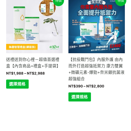
特價
特價
格
格
產
產
範
範
品
品
圍：
圍：
NT$1,988
NT$390
有
有
到
到
多
多
NT$2,988
NT$2,800
種
種
款
款
式。
式。
可
可
在
在
送禮送到你心裡－超值首選禮
【抗役戰鬥包】內服外護 由內
產
產
盒【內含商品+禮盒+手提袋】
而外打造超強抵禦力 康力雙翼
品
品
+微礦元素-爆勁+奈米銀抗菌液
NT$
1,988
–
NT$
2,988
頁
頁
超強組合
面
面
選擇規格
NT$
390
–
NT$
2,800
選
選
擇
擇
選擇規格
選
選
項
項