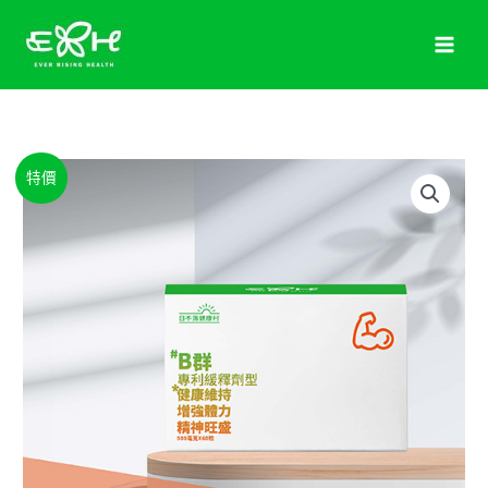
跳
至
主
要
內
容
原
目
【健
特價
始
前
行
價
價
登
格：
格：
山
NT$1,580。
NT$1,000。
會
專
屬】
精
力
領
航
家
－
B