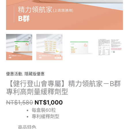
群
專
利
高
劑
量
緩
釋
劑
型
數
優惠活動
,
隱藏版優惠
量
【健行登山會專屬】精力領航家－B群
專利高劑量緩釋劑型
NT$
1,580
NT$
1,000
每盒裝60粒
專利緩釋劑型
商品特色