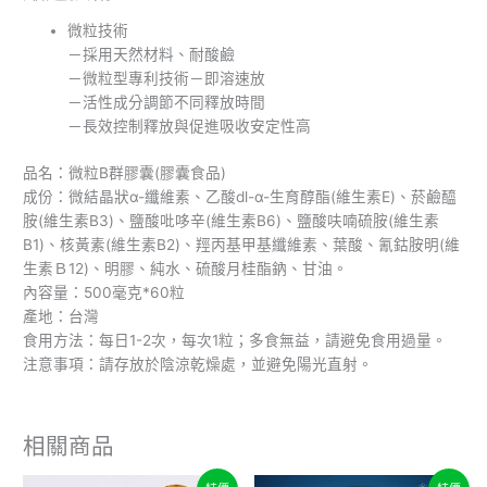
微粒技術
－採用天然材料、耐酸鹼
－微粒型專利技術－即溶速放
－活性成分調節不同釋放時間
－長效控制釋放與促進吸收安定性高
品名：微粒B群膠囊(膠囊食品)
成份：微結晶狀α-纖維素、乙酸dl-α-生育醇酯(維生素E)、菸鹼醯
胺(維生素B3)、鹽酸吡哆辛(維生素B6)、鹽酸呋喃硫胺(維生素
B1)、核黃素(維生素B2)、羥丙基甲基纖維素、葉酸、氰鈷胺明(維
生素Ｂ12)、明膠、純水、硫酸月桂酯鈉、甘油。
內容量：500毫克*60粒
產地：台灣
食用方法：每日1-2次，每次1粒；多食無益，請避免食用過量。
注意事項：請存放於陰涼乾燥處，並避免陽光直射。
相關商品
價
價
此
此