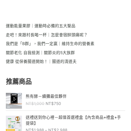
運動能量果膠｜運動時必備的五大聖品
走吧！來跟村長喝一杯｜怎麼會宿醉頭痛呢？
我們是「B群」，我們一定贏｜維持生命的營養素
關節老化 自我檢測｜關節炎的5大族群
健康 從保養腸道開始！｜腸道的清道夫
推薦商品
原
目
熊有酵－續攤最佳夥伴
始
前
NT$
1,000
NT$
750
價
價
格
格
價
：
：
送禮送到你心裡－超值首選禮盒【內含商品+禮盒+手
格
N
N
提袋】
範
T
T
NT$
1,988
–
NT$
2,988