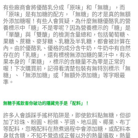
有些廠商會將優酪乳分成「原味」和「無糖」，而
「原味」是有加糖的配方，「無糖」的才是真的無額
外添加糖喔！有些人會質疑，為什麼無糖優酪乳的營
養標示中「糖」不是零呢？因為營養標示的「糖」是
「單醣」與「雙醣」的檢測含量總和，包括葡萄糖、
果糖、蔗糖、麥芽糖、乳糖及半乳糖，都會被計算在
內。由於優酪乳、優格的成分含牛奶，牛奶中有自然
存在的「乳糖」，還有標榜無添加糖的果汁中，有水
果本身的「果糖」，標示的含糖量不為零是正常的
喔！下次購買前，記得看清楚包裝有無特別標示「無
糖」、「無添加糖」或「無額外添加糖」等字眼最
準。
無糖手搖飲害你破功的隱藏兇手是「配料」！
許多人會誤踩手搖杯陷阱是，即使飲料點無糖，但卻
加了珍珠、粉圓、粉條、芋頭、地瓜圓、椰果、布丁
等配料，忽略配料在熬煮過程中會添加糖，或配料本
身就含糖，不知不覺造成正餐以外的熱量攝取，熱量