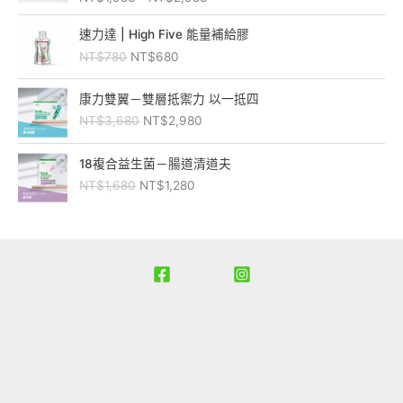
圍
$
$
：
原
目
1
7
速力達 | High Five 能量補給膠
N
始
前
,
5
NT$
780
NT$
680
T
價
價
0
0
$
格
格
0
。
原
目
1
：
：
康力雙翼－雙層抵禦力 以一抵四
0
始
前
,
N
N
。
NT$
3,680
NT$
2,980
價
價
9
T
T
格
格
8
$
$
原
目
：
：
18複合益生菌－腸道清道夫
8
7
6
始
前
N
N
到
NT$
1,680
NT$
1,280
8
8
價
價
T
T
N
0
0
格
格
$
$
T
。
。
：
：
3
2
$
N
N
,
,
2
T
T
6
9
,
$
$
8
8
9
1
1
0
0
8
,
,
。
。
8
6
2
8
8
0
0
。
。