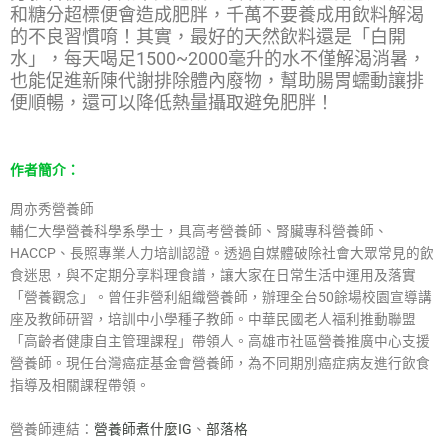
和糖分超標便會造成肥胖，千萬不要養成用飲料解渴
的不良習慣唷！其實，最好的天然飲料還是「白開
水」，每天喝足1500~2000毫升的水不僅解渴消暑，
也能促進新陳代謝排除體內廢物，幫助腸胃蠕動讓排
便順暢，還可以降低熱量攝取避免肥胖！
作者簡介：
周亦秀營養師
輔仁大學營養科學系學士，具高考營養師、腎臟專科營養師、
HACCP、長照專業人力培訓認證。透過自媒體破除社會大眾常見的飲
食迷思，與不定期分享料理食譜，讓大家在日常生活中運用及落實
「營養觀念」。曾任非營利組織營養師，辦理全台50餘場校園宣導講
座及教師研習，培訓中小學種子教師。中華民國老人福利推動聯盟
「高齡者健康自主管理課程」帶領人。高雄市社區營養推廣中心支援
營養師。現任台灣癌症基金會營養師，為不同期別癌症病友進行飲食
指導及相關課程帶領。
營養師連結：
營養師煮什麼IG
、
部落格