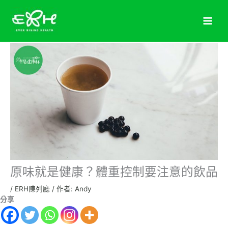
跳
至
主
要
內
容
原味就是健康？體重控制要注意的飲品
/
ERH陳列廳
/ 作者:
Andy
分享