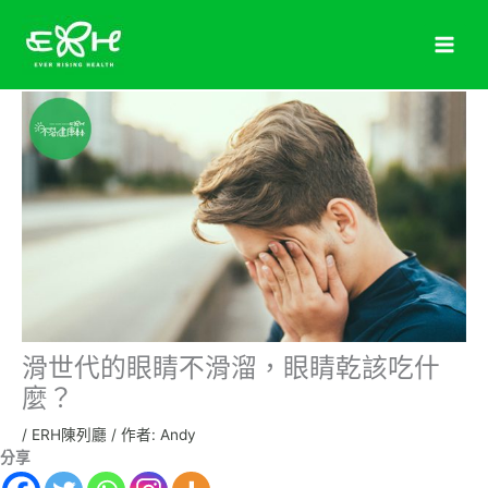
跳
至
主
要
內
容
滑世代的眼睛不滑溜，眼睛乾該吃什
麼？
/
ERH陳列廳
/ 作者:
Andy
分享