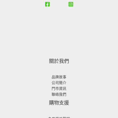
T
T
6
9
,
$
$
8
8
9
1
1
0
0
8
,
,
。
。
8
6
2
8
8
0
0
。
。
關於我們
品牌故事
公司簡介
門市資訊
聯絡我們
購物支援