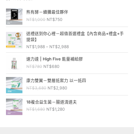
原
目
熊有酵－續攤最佳夥伴
始
前
NT$
1,000
NT$
750
價
價
格
格
價
：
：
送禮送到你心裡－超值首選禮盒【內含商品+禮盒+手
格
N
N
提袋】
範
T
T
NT$
1,988
–
NT$
2,988
圍
$
$
：
原
目
1
7
速力達 | High Five 能量補給膠
N
始
前
,
5
NT$
780
NT$
680
T
價
價
0
0
$
格
格
0
。
原
目
1
：
：
康力雙翼－雙層抵禦力 以一抵四
0
始
前
,
N
N
。
NT$
3,680
NT$
2,980
價
價
9
T
T
格
格
8
$
$
原
目
：
：
18複合益生菌－腸道清道夫
8
7
6
始
前
N
N
到
NT$
1,680
NT$
1,280
8
8
價
價
T
T
N
0
0
格
格
$
$
T
。
。
：
：
3
2
$
N
N
,
,
2