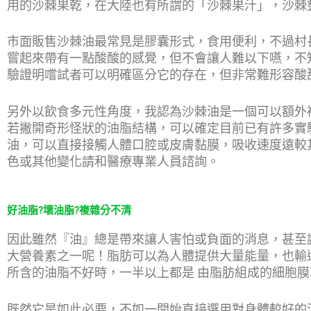
用的沙棘果乾，在大陸也有所謂的「沙棘果汁」，沙棘
市面販售沙棘油最常見是膠囊形式，食用便利，不過村
嘗起來帶有一點酸酸的感覺，但不會讓人難以下嚥，不
驗證明嚐試者可以明確區分它的存在，但非常難形容酸
另外以飲食多元性角度，我認為沙棘油是一個可以額外
若撇開奇形怪狀的油脂結構，可以確定目前已有許多實
油，可以直接接觸人體口腔或皮膚黏膜，吸收速度遠較
色或其他變化請和醫療專業人員諮詢。
好油脂?壞油脂?複雜分不清
因此雖然『油』總是帶來讓人害怕或負面的消息，甚至
大營養素之一呢！脂肪可以為人體提供大量能量，也輸
所含的油脂不好時，一半以上都是 由脂肪組成的細胞
既然它是如此必要，不如一開始直接選用對身體較好的