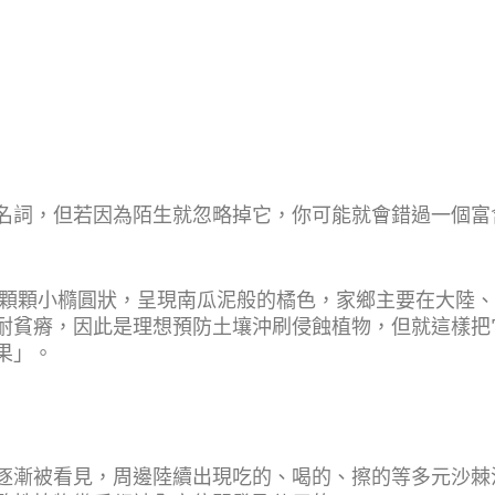
名詞，但若因為陌生就忽略掉它，你可能就會錯過一個富
一顆顆小橢圓狀，呈現南瓜泥般的橘色，家鄉主要在大陸
耐貧瘠，因此是理想預防土壤沖刷侵蝕植物，但就這樣把
果」。
逐漸被看見，周邊陸續出現吃的、喝的、擦的等多元沙棘