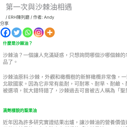
第一次與沙棘油相遇
/
ERH陳列廳
/ 作者:
Andy
分享
什麼是沙棘油？
沙棘油？一個讓人充滿疑惑，只想詢問哪個沙哪個棘的
品了。
沙棘油原料:沙棘，外觀和橄欖樹的新鮮橄欖非常像，
北歐國家。因為它非常有能耐，可耐寒、耐旱、耐鹼、
被選項，就大錯特錯了，沙棘過去可曾被古人稱為「聖
滴劑樣貌的聖果油
近年因為許多研究實證結果出爐，讓沙棘油的營養價值