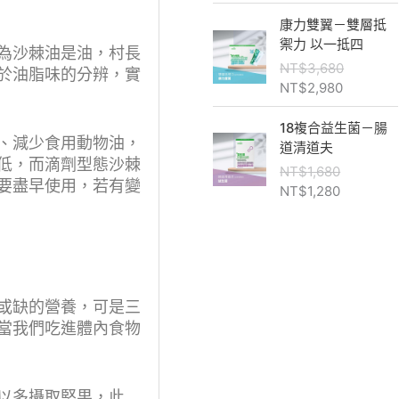
8
：
原
目
康力雙翼－雙層抵
8
N
N
始
前
禦力 以一抵四
到
T
T
為沙棘油是油，村長
價
價
N
NT$
3,680
$
$
於油脂味的分辨，實
格
格
T
NT$
2,980
7
6
：
：
$
8
8
N
N
原
目
2
18複合益生菌－腸
0
0
T
T
始
前
、減少食用動物油，
,
道清道夫
。
$
$
價
價
9
低，而滴劑型態沙棘
NT$
1,680
3
2
格
格
8
要盡早使用，若有變
NT$
1,280
,
,
：
：
8
6
9
N
N
8
8
T
T
0
0
$
$
。
。
1
1
,
,
或缺的營養，可是三
6
2
當我們吃進體內食物
8
8
0
0
。
。
以多攝取堅果，此