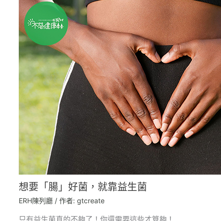
想要「腸」好菌，就靠益生菌
ERH陳列廳
/ 作者:
gtcreate
只有益生菌真的不夠了！你還需要這些才算夠！