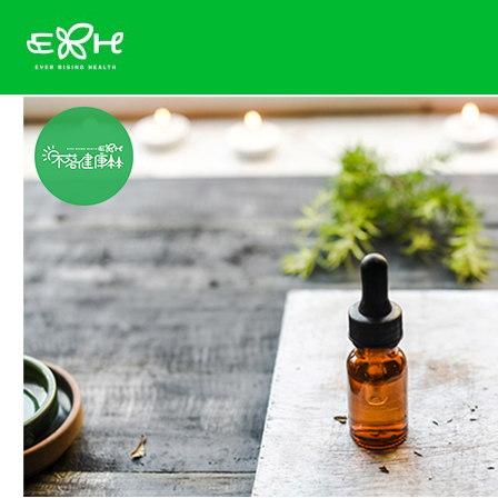
跳
至
主
要
內
容