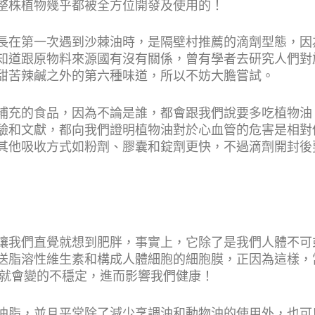
整株植物幾乎都被全方位開發及使用的！
長在第一次遇到沙棘油時，是隔壁村推薦的滴劑型態，因
知道跟原物料來源國有沒有關係，曾有學者去研究人們對
甜苦辣鹹之外的第六種味道，所以不妨大膽嘗試。
補充的食品，因為不論是誰，都會跟我們說要多吃植物油
驗和文獻，都向我們證明植物油對於心血管的危害是相對
其他吸收方式如粉劑、膠囊和錠劑更快，不過滴劑開封後
讓我們直覺就想到肥胖，事實上，它除了是我們人體不可
送脂溶性維生素和構成人體細胞的細胞膜，正因為這樣，
膜就會變的不穩定，進而影響我們健康！
油脂，並且平常除了減少烹調油和動物油的使用外，也可