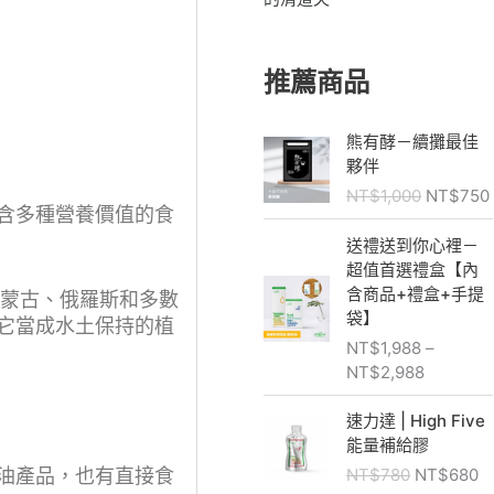
推薦商品
原
熊有酵－續攤最佳
始
夥伴
價
NT$
1,000
NT$
750
格
含多種營養價值的食
：
價
送禮送到你心裡－
N
格
超值首選禮盒【內
T
範
含商品+禮盒+手提
、蒙古、俄羅斯和多數
$
圍
袋】
它當成水土保持的植
1
：
NT$
1,988
–
,
N
NT$
2,988
0
T
0
$
原
速力達 | High Five
0
1
始
能量補給膠
。
,
價
油產品，也有直接食
NT$
780
NT$
680
9
格