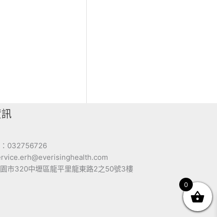
資訊
032756726
ice.erh@everisinghealth.com
園市320中壢區龍平里龍東路2之50號3樓
0