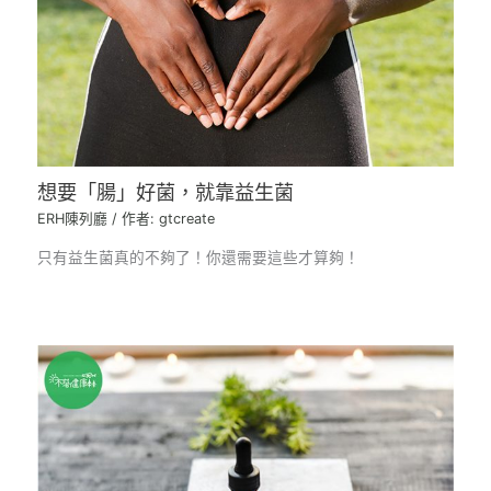
想要「腸」好菌，就靠益生菌
ERH陳列廳
/ 作者:
gtcreate
只有益生菌真的不夠了！你還需要這些才算夠！