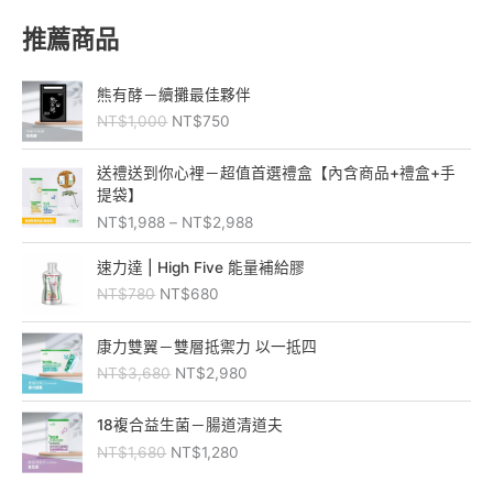
推薦商品
原
目
熊有酵－續攤最佳夥伴
始
前
NT$
1,000
NT$
750
價
價
格
格
價
：
：
送禮送到你心裡－超值首選禮盒【內含商品+禮盒+手
格
N
N
提袋】
範
T
T
NT$
1,988
–
NT$
2,988
圍
$
$
：
原
目
1
7
速力達 | High Five 能量補給膠
N
始
前
,
5
NT$
780
NT$
680
T
價
價
0
0
$
格
格
0
。
原
目
1
：
：
康力雙翼－雙層抵禦力 以一抵四
0
始
前
,
N
N
。
NT$
3,680
NT$
2,980
價
價
9
T
T
格
格
8
$
$
原
目
：
：
18複合益生菌－腸道清道夫
8
7
6
始
前
N
N
到
NT$
1,680
NT$
1,280
8
8
價
價
T
T
N
0
0
格
格
$
$