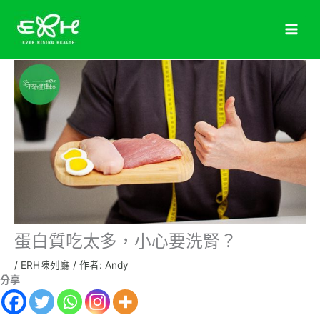
跳
至
主
要
內
容
蛋白質吃太多，小心要洗腎？
/
ERH陳列廳
/ 作者:
Andy
分享