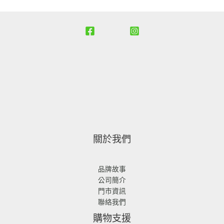
T
。
。
：
：
3
2
$
N
N
,
,
2
T
T
6
9
,
$
$
8
8
9
1
1
0
0
8
,
,
。
。
8
6
2
8
8
0
0
。
。
關於我們
品牌故事
公司簡介
門市資訊
聯絡我們
購物支援