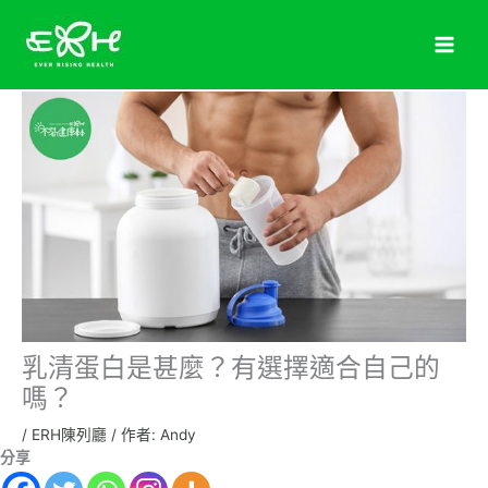
跳
至
主
要
內
容
乳清蛋白是甚麼？有選擇適合自己的
嗎？
/
ERH陳列廳
/ 作者:
Andy
分享