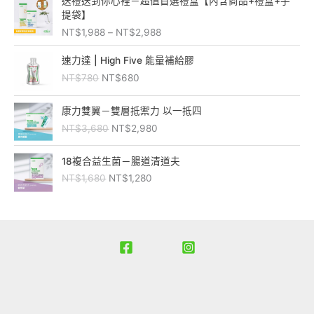
：
：
送禮送到你心裡－超值首選禮盒【內含商品+禮盒+手
格
N
N
提袋】
範
T
T
NT$
1,988
–
NT$
2,988
圍
$
$
：
原
目
1
7
速力達 | High Five 能量補給膠
N
始
前
,
5
NT$
780
NT$
680
T
價
價
0
0
$
格
格
0
。
原
目
1
：
：
康力雙翼－雙層抵禦力 以一抵四
0
始
前
,
N
N
。
NT$
3,680
NT$
2,980
價
價
9
T
T
格
格
8
$
$
原
目
：
：
18複合益生菌－腸道清道夫
8
7
6
始
前
N
N
到
NT$
1,680
NT$
1,280
8
8
價
價
T
T
N
0
0
格
格
$
$
T
。
。
：
：
3
2
$
N
N
,
,
2
T
T
6
9
,
$
$
8
8
9
1
1
0
0
8
,
,
。
。
8
6
2
8
8