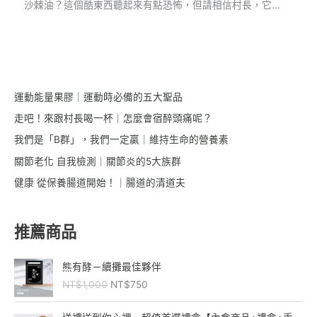
沙棘油？這個酷東西聽起來有點恐怖，但請相信村長，它...
運動能量果膠｜運動時必備的五大聖品
走吧！來跟村長喝一杯｜怎麼會宿醉頭痛呢？
我們是「B群」，我們一定贏｜維持生命的營養素
關節老化 自我檢測｜關節炎的5大族群
健康 從保養腸道開始！｜腸道的清道夫
推薦商品
原
目
熊有酵－續攤最佳夥伴
始
前
NT$
1,000
NT$
750
價
價
格
格
價