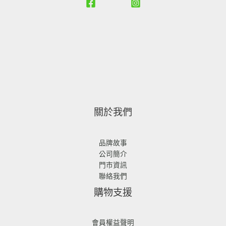
6
9
,
$
$
8
8
9
1
1
0
0
8
,
,
。
。
8
6
2
8
8
0
0
。
。
關於我們
品牌故事
公司簡介
門市資訊
聯絡我們
購物支援
會員權益聲明