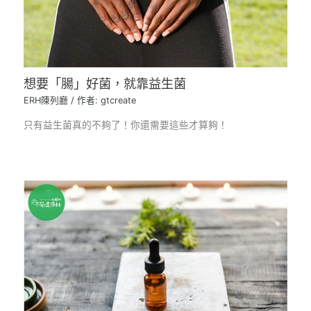
想要「腸」好菌，就靠益生菌
ERH陳列廳
/ 作者:
gtcreate
只有益生菌真的不夠了！你還需要這些才算夠！