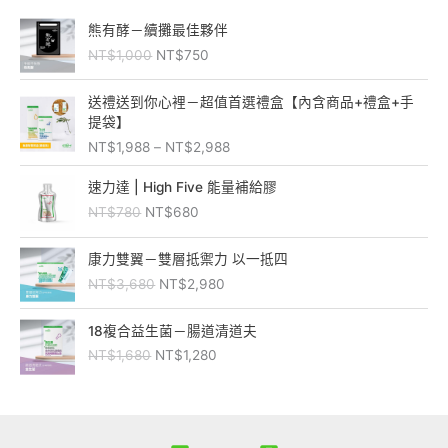
原
目
熊有酵－續攤最佳夥伴
始
前
NT$
1,000
NT$
750
價
價
格
格
價
：
：
送禮送到你心裡－超值首選禮盒【內含商品+禮盒+手
格
N
N
提袋】
範
T
T
NT$
1,988
–
NT$
2,988
圍
$
$
：
原
目
1
7
速力達 | High Five 能量補給膠
N
始
前
,
5
NT$
780
NT$
680
T
價
價
0
0
$
格
格
0
。
原
目
1
：
：
康力雙翼－雙層抵禦力 以一抵四
0
始
前
,
N
N
。
NT$
3,680
NT$
2,980
價
價
9
T
T
格
格
8
$
$
原
目
：
：
18複合益生菌－腸道清道夫
8
7
6
始
前
N
N
到
NT$
1,680
NT$
1,280
8
8
價
價
T
T
N
0
0
格
格
$
$
T
。
。
：
：
3
2
$
N
N
,
,
2
T
T