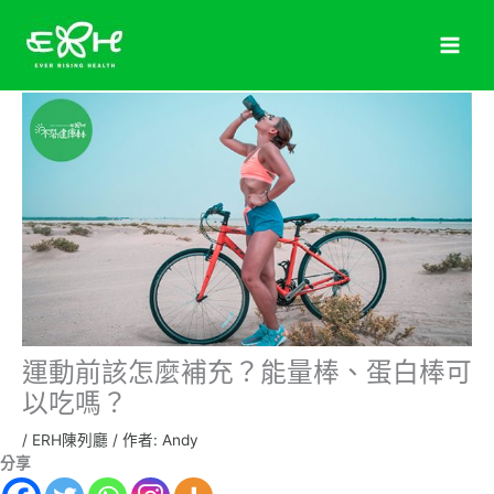
跳
至
主
要
內
容
運動前該怎麼補充？能量棒、蛋白棒可
以吃嗎？
/
ERH陳列廳
/ 作者:
Andy
分享