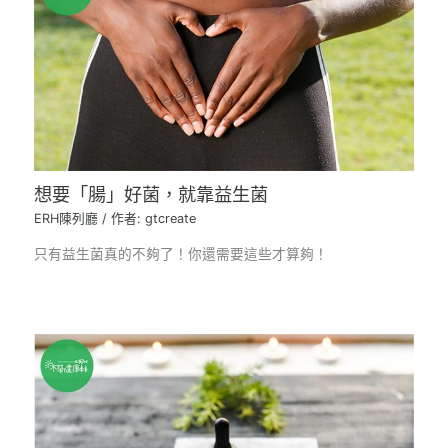
想要「腸」好菌，就靠益生菌
ERH陳列廳
/ 作者:
gtcreate
只有益生菌真的不夠了！你還需要這些才算夠！