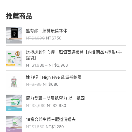
推薦商品
原
目
熊有酵－續攤最佳夥伴
始
前
NT$
1,000
NT$
750
價
價
格
格
價
：
：
送禮送到你心裡－超值首選禮盒【內含商品+禮盒+手
格
N
N
提袋】
範
T
T
NT$
1,988
–
NT$
2,988
圍
$
$
：
原
目
1
7
速力達 | High Five 能量補給膠
N
始
前
,
5
NT$
780
NT$
680
T
價
價
0
0
$
格
格
0
。
原
目
1
：
：
康力雙翼－雙層抵禦力 以一抵四
0
始
前
,
N
N
。
NT$
3,680
NT$
2,980
價
價
9
T
T
格
格
8
$
$
原
目
：
：
18複合益生菌－腸道清道夫
8
7
6
始
前
N
N
到
NT$
1,680
NT$
1,280
8
8
價
價
T
T
N