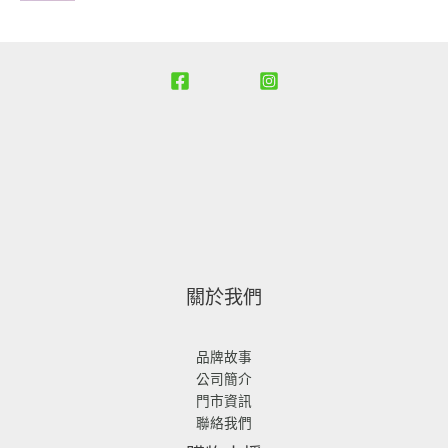
0
0
格
格
$
$
T
。
。
：
：
3
2
$
N
N
,
,
2
T
T
6
9
,
$
$
8
8
9
1
1
0
0
8
,
,
。
。
8
6
2
8
8
0
0
。
。
關於我們
品牌故事
公司簡介
門市資訊
聯絡我們